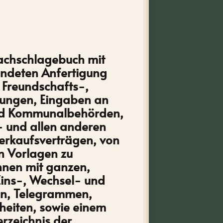
Nachschlagebuch mit
endeten Anfertigung
 Freundschafts-,
dungen, Eingaben an
 und Kommunalbehörden,
s- und allen anderen
erkaufsverträgen, von
on Vorlagen zu
hnen mit ganzen,
ins-, Wechsel- und
ten, Telegrammen,
nheiten, sowie einem
rzeichnis der