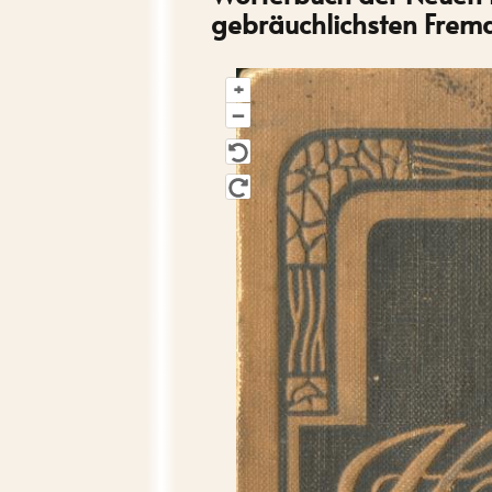
gebräuchlichsten Frem
+
–