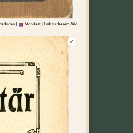
nterladen
|
Manifest
|
Link zu diesem Bild
IIIF
⤢