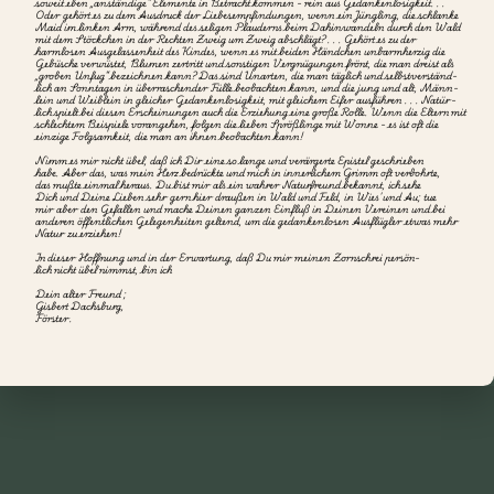
soweit eben „anständige“ Elemente in Betracht kommen - rein aus Gedankenlosigkeit. . .

Oder gehört es zu dem Ausdruck der Liebesempfindungen, wenn ein Jüngling, die schlanke

Maid im linken Arm, während des seligen Plauderns beim Dahinwandeln durch den Wald

mit dem Stöckchen in der Rechten Zweig um Zweig abschlägt? . . . Gehört es zu der

harmlosen Ausgelassenheit des Kindes, wenn es mit beiden Händchen unbarmherzig die

Gebüsche verwüstet, Blumen zertritt und sonstigen Vergnügungen frönt, die man dreist als

„groben Unfug“ bezeichnen kann? Das sind Unarten, die man täglich und selbstverständ-

lich an Sonntagen in überraschender Fülle beobachten kann, und die jung und alt, Männ-

lein und Weiblein in gleicher Gedankenlosigkeit, mit gleichem Eifer ausführen . . . Natür-

lich spielt bei diesen Erscheinungen auch die Erziehung eine große Rolle. Wenn die Eltern mit

schlechtem Beispiele vorangehen, folgen die lieben Sprößlinge mit Wonne - es ist oft die

einzige Folgsamkeit, die man an ihnen beobachten kann!

Nimm es mir nicht übel, daß ich Dir eine so lange und verärgerte Epistel geschrieben

habe. Aber das, was mein Herz bedrückte und mich in innerlichem Grimm oft verbohrte,

das mußte einmal heraus. Du bist mir als ein wahrer Naturfreund bekannt, ich sehe

Dich und Deine Lieben sehr gern hier draußen in Wald und Feld, in Wies' und Au; tue

mir aber den Gefallen und mache Deinen ganzen Einfluß in Deinen Vereinen und bei

anderen öffentlichen Gelegenheiten geltend, um die gedankenlosen Ausflügler etwas mehr

Natur zu erziehen!

In dieser Hoffnung und in der Erwartung, daß Du mir meinen Zornschrei persön-

lich nicht übel nimmst, bin ich

Dein alter Freund ;

Gisbert Dachsburg,
