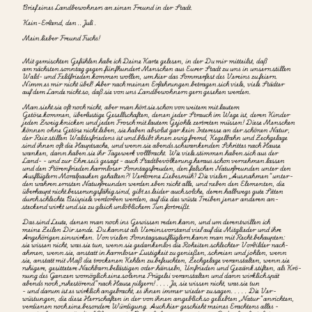
Brief eines Landbewohners an einen Freund in der Stadt.

Kein-Erland, den .. Juli .

Mein lieber Freund Fuchs!

Mit gemischten Gefühlen habe ich Deine Karte gelesen, in der Du mir mitteilst, daß

am nächsten sonntag gegen fünfhundert Menschen aus Eurer Stadt zu uns in unsern stillen

Wald- und Feldfrieden kommen wollen, um hier das Sommerfest des Vereins zu feiern.

Nimm es mir nicht übel! Aber nach meinen Erfahrungen betragen sich viele, viele Städter

auf dem Lande nicht so, daß sie von uns Landbewohnern gern gesehen werden.

Man sieht sie oft noch nicht, aber man hört sie schon von weitem mit lautem

Getöse kommen, überlustige Gesellschaften, denen jeder Strauch im Wege ist, deren Kinder

jeden Zweig knicken und jeden Frosch mit lautem Gejohle zertreten müssen! Diese Menschen

können ohne Getöse nicht leben, sie haben absolut gar kein Interesse an der schönen Natur,

der Reiz stillen Waldesfriedens ist und bleibt ihnen ewig fremd, Kegelbahn und Zechgelage

sind ihnen oft die Hauptsache, und wenn sie abends schwankenden Schrittes nach Hause

wanken, dann haben sie ihr Tagewerk vollbracht. Wie viele stimmen haben sich aus der

Land- - und zur Ehre sei's gesagt - auch Stadtbevölkerung heraus schon vernehmen lassen

und den Störenfrieden harmloser Sonntagsfreuden, den falschen Naturfreunden unter den

Ausflüglern Moralpauken gehalten?! Verlorene Liebesmüh'! Die vielen „Ausnahmen“ unter-

den wahren ernsten Naturfreunden werden eben nicht alle, und neben den Elementen, die

überhaupt nicht besserungsfähig sind, gibt es leider auch solche, deren halbwegs gute Sitten

durch schlechte Beispiele verdorben werden, auf die das wüste Treiben jener anderen an-

steckend wirkt und sie zu gleich unlöblichem Tun fortreißt.

Das sind Leute, denen man noch ins Gewissen reden kann, und um derentwillen ich

meine Zeilen Dir sende. Du kannst als Vereinsvorstand viel auf die Mitglieder und ihre

Angehörigen einwirken. Von vielen Sonntagsausflüglern kann man mit Recht behaupten:

sie wissen nicht, was sie tun, wenn sie gedankenlos die Roheiten schlechter Vorbilder nach-

ahmen, wenn sie, anstatt in harmloser Lustigkeit zu genießen, schreien und johlen, wenn

sie, anstatt mit Maß die trockenen Kehlen zu befeuchten, Zechgelage veranstalten, wenn sie

ruhigere, gesittetere Nachbarn belästigen oder hänseln, Unfrieden und Gezänk stiften, als Krö-

nung des Ganzen womöglich eine solenne Prügelei veranstalten und dann wirklich spät

abends noch „ruhestörend“ nach Hause pilgern! . . . . Ja, sie wissen nicht, was sie tun

- und darum ist es wirklich angebracht, es ihnen immer wieder zu sagen. . . . . Die Ver-

wüstungen, die diese Herrschaften in der von ihnen angeblich so geliebten „Natur“ anrichten,

verdienen noch eine besondere Würdigung. Auch hier geschieht meines Erachtens alles -
